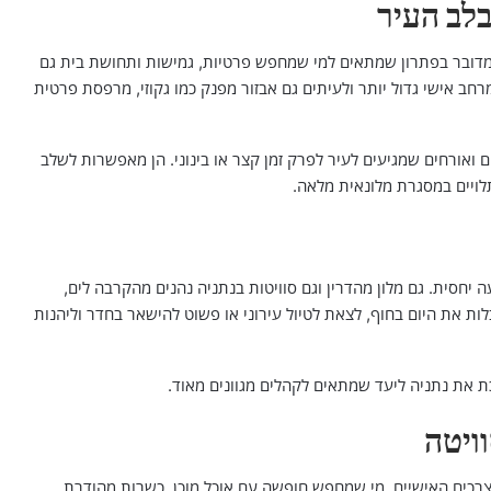
בלב העיר
 מדובר בפתרון שמתאים למי שמחפש פרטיות, גמישות ותחושת בית גם
ב אישי גדול יותר ולעיתים גם אבזור מפנק כמו גקוזי, מרפסת פרטית
ם ואורחים שמגיעים לעיר לפרק זמן קצר או בינוני. הן מאפשרות לשלב
תלויים במסגרת מלונאית מלאה.
ה יחסית. גם מלון מהדרין וגם סוויטות בנתניה נהנים מהקרבה לים,
לות את היום בחוף, לצאת לטיול עירוני או פשוט להישאר בחדר וליהנות
ת את נתניה ליעד שמתאים לקהלים מגוונים מאוד.
וויטה
 בצרכים האישיים. מי שמחפש חופשה עם אוכל מוכן, כשרות מהודרת