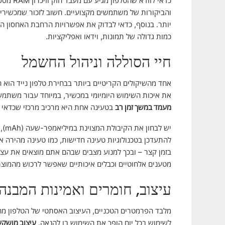
כדאי לו
והביקורות של משתמשים מקצועיים. חשוב לזכור שמכשירים ב
כמות גדולה של תמונות, וידאו ואפליקציות.
חיי הסוללה וניהול החשמל
אחד מהשיקולים הקריטיים ביותר בבחירת טלפון נייד הוא חי
את איכות השימוש היומיומי במכשיר, במיוחד עבור משתמשים
מעמד במשך זמן רב
בטעינה אחת היא מרכיב מרכזי שכדאי ל
יש 
להתעדכן בטכנולוגיות טעינה חדישות, כמו טעינה מהירה 
בזמן קצר – ובכך למנוע מצבים שבהם אתם מוצאים את עצמכ
מטענים אלחוטיים וכבלים איכותיים שאפשר לרכוש מהמוצר
עיצוב, חומרים ואמינות המבנה
מלבד הפרמטרים הטכניים, העיצוב האסתטי של הטלפון מהוו
לשימוש בכל יום הופך את השימוש בו להנאה.
עיצוב מושקע,