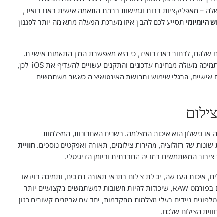
מציעה ייחודיות משלה – מאפליקציות רבות וגמישות ברמת התאמה אישית באנדרואיד,
 היומיומי
תסייע לכם להבין איזו מערכת הפעלה מתאימה יותר לסגנון
שלהם, לבחור באנדרואיד, כי היא מאפשרת המון התאמות אישיות.
לעומת זאת, צרכנים שמחפשים מערכת יציבה ובטוחה עם תמיכה מעולה מבחינת עדכונים והתקנים עשויים להעדיף את iOS. לכן,
ם אישיים, הרגלי שימוש ותחושת האינטואיציה כאשר משתמשים
ילום
 או כישלון הוא איכות המצלמה. בשנים האחרונות, המצלמות
ונות של רזולוציה, מהירות צילומים, תאורה ואפקטים נוספים.
חוויית
ציבור המשתמשים במדיה החברתית וביומן הדיגיטלי.
 איכות העדשה, יכולת צילום בתנאי תאורה נמוכים, ותמיכה בוידאו
באיכות גבוהה. בנוסף, ישנן אפשרויות מתקדמות כמו צילום בפורמט RAW, שיכולות להיות חשובות למשתמשים מקצועיים יותר
לפונים ניידים בעלי מצלמות מתקדמות, יחד עם אביזרים קשורים כגון
ווית הצילום שלכם.