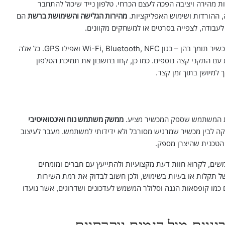
 מהירה ויציבה הפכה לעצם הכרחי. טלפון נייד שיכול להתחבר
מהירות הגלישה והשימושת ברשת
הם
עבודה, לצפייה בסרטים או למשחקים מקוונים.
חשוב לבדוק גם את המגוון של טכנולוגיות הקישוריות שהמכשיר תומך בהן – כגון Wi-Fi, Bluetooth, NFC ואפילו GPS. כל אלה
 עם התקני קצה נוספים. כמו כן, קחו בחשבון את תמיכת הטלפון
למיושן בתוך זמן קצר.
וית המשתמש שספק המכשיר מציע.
ממשק משתמש נוח ואינטואיטיבי
לקה לבין מכשיר שמרגיש מסורבל ולא ידידותי למשתמש. מעבר לעיצוב
 הטכנית שהיצרן מספק.
שים, לקרוא חוות דעת מקצועיות ולהתייעץ עם חברים ומומחים
ל תקלות או בעיות בשימוש, ולכן חשוב לבדוק את רמת השירות
 כמו קופסאות הגנה וסלולר המשמש לעדכונים ושדרוגים, אשר נועדו