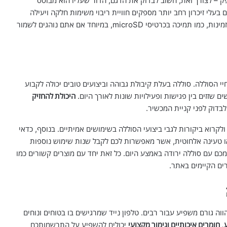
ודא שהטלפון מגיע עם מעבד חזק וזיכרון RAM מספק – לצורך זאת, חשוב לבדוק את הדגם, הדור שעליו הוא מבוסס
עלי זיכרון רחב יותר מספקים חוויית ריבוי משימות חלקה ויעילה
יותר. בנוסף, כדאי לבדוק את אפשרויות הרחבת האחסון הזמינות, כמו תמיכה בכרטיסי microSD, במיוחד אם אתם נוהגים לשמור
י הסוללה. סוללה בעלת קיבולת גבוהה וביצועים טובים יכולה לקבוע
 שזזים בין פגישות ופעילויות שונות לאורך היום.
היכולת להחזיק
בדוק לפני קניית המכשיר.
לבחון את הקיבולת המצוינת במיליאמפר-שעה (mAh), ולקרוא ביקורות לגבי ביצועי הסוללה בשימושים אמיתיים. בנוסף, כדאי
או טעינה אלחוטית, אשר מאפשרות לכם לקבל שנות שימוש נוספות
ם עם סוללה ירודה באמצע היום. כל זאת יחד עם מוצרים קשורים כמו
ים הקיימים באתר.
ה גורם משפיע עבור רבים. טלפון נייד שמרגישים בו בטוחים ונוחים
 חומרים איכותיים וגימור מקצועי
יכולים להשפיע על התרשמותכם