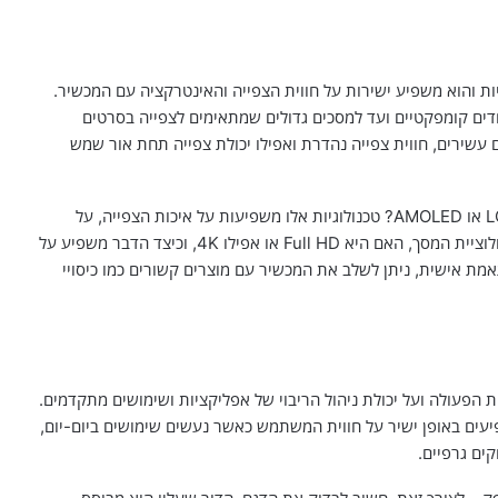
 והוא משפיע ישירות על חווית הצפייה והאינטרקציה עם המכשיר.
חדים קומפקטיים ועד למסכים גדולים שמתאימים לצפייה בסרטים
שירים, חווית צפייה נהדרת ואפילו יכולת צפייה תחת אור שמש
יש לבדוק את טכנולוגיית המסך: האם מדובר ב-LCD, OLED או AMOLED? טכנולוגיות אלו משפיעות על איכות הצפייה, על
צריכת הסוללה ועל זוויות הצפייה. בנוסף, יש לראות את רזולוציית המסך, האם היא Full HD או אפילו 4K, וכיצד הדבר משפיע על
אמת אישית, ניתן לשלב את המכשיר עם מוצרים קשורים כמו כיסויי
ת הפעולה ועל יכולת ניהול הריבוי של אפליקציות ושימושים מתקדמים.
עים באופן ישיר על חווית המשתמש כאשר נעשים שימושים ביום-יום,
ים גרפיים.