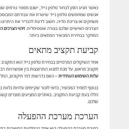
כאשר מגיע הזמן לבחור טלפון נייד, ישנם מספר גורמים ש
אנשים שמחפשים טלפון נייד שישרת את עבודתם המבוססת
משחקים או צריכת מדיה. חשוב לדעת להגדיר את היתרונות
הצרכים האישיים שלכם בצורה אופטימלית.
זיהוי הצרכים ה
המחקר בבחירת המכשיר המתאים ביותר.
קביעת תקציב מתאים
אחד השיקולים המרכזיים בבחירת טלפון נייד הוא התקציב
תקציב מראש, על מנת למנוע התרוצצות בין אפשרויות רבות
עלות השימוש העתידית
– האם נדרשות דמי תיקונים, החלפ
בנוסף למחיר המכשיר, כדאי לזכור שקיימים עלויות נלוות כגו
הללו בעת קביעת התקציב. באתרים המציעים מוצרים קשורים
שלכם.
הערכת מערכת ההפעלה
בחירת מערכת ההפעלה היא אחד ההחלטות החשובות בתהלי