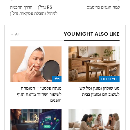
למה חוגגים כריסמס
RS נדל"ן – הדרך החכמה
לניהול והובלת עסקאות נדל"ן
YOU MIGHT ALSO LIKE
All
LIFESTYLE
כללי
סט שולחן ומזנון וסל קש
מנתח פלסטי – המומחה
לעיצוב חם ומזמין בבית
לשיפור ושחזור מראה הגוף
והפנים