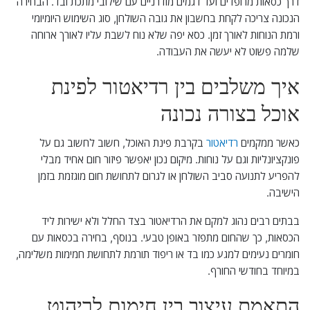
דרך כסאות מרופדים ועד דגמים מודרניים עם שילובי מתכת ובד. הבחירה
הנכונה צריכה לקחת בחשבון את גובה השולחן, סוג השימוש היומיומי
ורמת הנוחות לאורך זמן. כסא יפה שלא נוח לשבת עליו לאורך ארוחה
שלמה פשוט לא יעשה את העבודה.
איך משלבים בין רדיאטור לפינת
אוכל בצורה נכונה
כאשר ממקמים
רדיאטור
בקרבת פינת האוכל, חשוב לחשוב גם על
פונקציונליות וגם על נוחות. מיקום נכון יאפשר פיזור חום אחיד מבלי
להפריע לתנועה סביב השולחן או לגרום לתחושת חום מוגזמת בזמן
הישיבה.
בבתים רבים נהוג למקם את הרדיאטור בצד החלל ולא ישירות ליד
הכסאות, כך שהחום מתפזר באופן טבעי. בנוסף, בחירה בכסאות עם
חומרים נעימים למגע כמו בד או ריפוד תורמת לתחושת חמימות משלימה,
במיוחד בחודשי החורף.
התאמת עיצוב בין חימום לריהוט