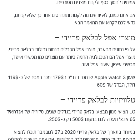
אמיתית לחסוך כסף ולקנות מוצרים מטורפים.
אם אתם כמונו, לא יודעים מה לקנות ומתחרטים אחר כך שלא קניתם,
כדאי לכם לקרוא את המאמר הבא:
מוצרי אפל לבלאק פריידי –
על פי נתונים מהעבר, מוצרי אפל מקבלים הנחות גדולות בבלאק פריידי.
מוצרי אפל הם הטכנולגיה החמה ביותר עם מוצרים כמו מכשירי אייפד,
מכשירי אייפון, שעוני אפל ועוד.
שעון Apple watch 3 שנמכר בדר"כ ב179$ ימכר במכיר של כ-119$
דולר, הבדל של 60$
טלוויזיות לבלאק פריידי –
LG מציעי מגוון מבצעי בלאק פריידי בגדלים שונים, טלויזיה של אנדרואיד
65 אינצ' תעלה לכם במקום 500$ רק כ-250$.
במיוחד בתאריך של בלאק פריידי 2020 ב27 לנובמבר תוכלו למצוא
מבצעי בלאק פריידי מטורפים לכל הטלוויזיות. אם אתם חושבים להחליף